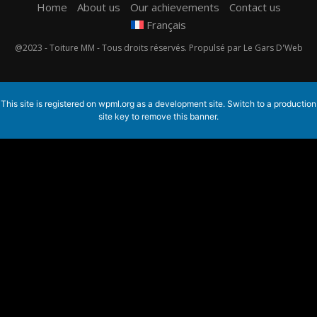
Home
About us
Our achievements
Contact us
Français
@2023 - Toiture MM - Tous droits réservés. Propulsé par Le Gars D'Web
This site is registered on
wpml.org
as a development site. Switch to a production
site key to
remove this banner
.