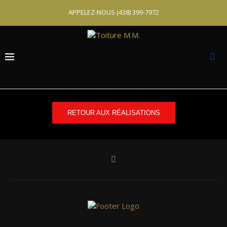
APPELEZ-NOUS
(438) 399-7972
RETOUR AUX RÉALISATIONS