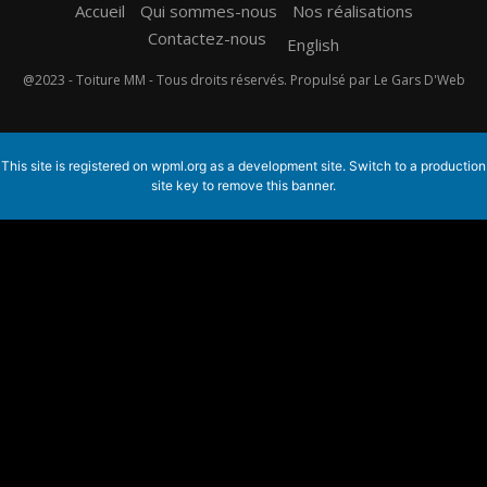
Accueil
Qui sommes-nous
Nos réalisations
Contactez-nous
English
@2023 - Toiture MM - Tous droits réservés. Propulsé par Le Gars D'Web
This site is registered on
wpml.org
as a development site. Switch to a production
site key to
remove this banner
.