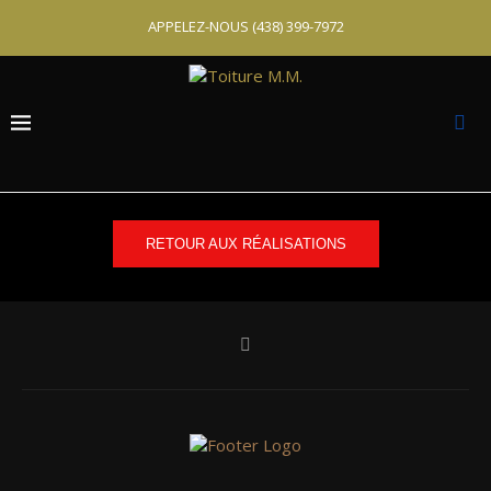
APPELEZ-NOUS
(438) 399-7972
RETOUR AUX RÉALISATIONS