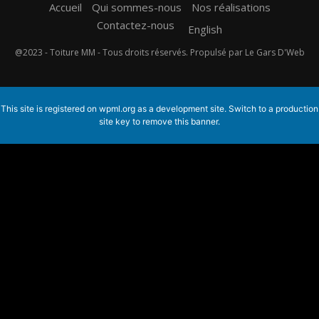
Accueil
Qui sommes-nous
Nos réalisations
Contactez-nous
English
@2023 - Toiture MM - Tous droits réservés. Propulsé par Le Gars D'Web
This site is registered on
wpml.org
as a development site. Switch to a production
site key to
remove this banner
.